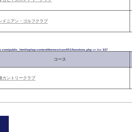
レドニアン・ゴルフクラブ
p.com/public_html/wp/wp-content/themes/cure001/functions.php
on line
337
コース
穂カントリークラブ